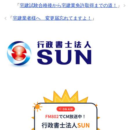
「
宅建試験合格後から宅建業免許取得までの道！
」
「
宅建業者様へ 変更届忘れてますよ！
」