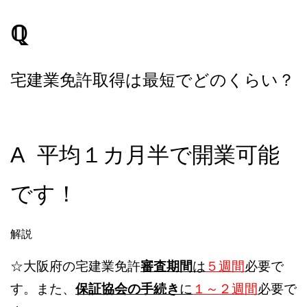
ℚ
宅建業免許取得は最短でどのくらい？
A 平均１カ月半で開業可能
です！
解説
☆大阪府の宅建業免許
審査期間
は
５週間
必要で
す。また、
保証協会の手続き
に
１～２週間
必要で