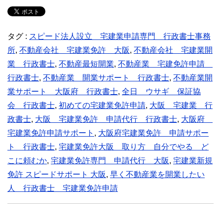
タグ :
スピード法人設立 宅建業申請専門 行政書士事務
所
,
不動産会社 宅建業免許 大阪
,
不動産会社 宅建業開
業 行政書士
,
不動産最短開業
,
不動産業 宅建免許申請
行政書士
,
不動産業 開業サポート 行政書士
,
不動産業開
業サポート 大阪府 行政書士
,
全日 ウサギ 保証協
会 行政書士
,
初めての宅建業免許申請
,
大阪 宅建業 行
政書士
,
大阪 宅建業免許 申請代行 行政書士
,
大阪府
宅建業免許申請サポート
,
大阪府宅建業免許 申請サポー
ト 行政書士
,
宅建業免許大阪 取り方 自分でやる ど
こに頼むか
,
宅建業免許専門 申請代行 大阪
,
宅建業新規
免許 スピードサポート 大阪
,
早く不動産業を開業したい
人 行政書士 宅建業免許申請