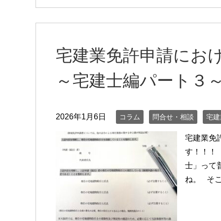
宅建業免許申請
～宅建士編パート３
2026年1月6日
コラム
問合せ・相談
宅建
宅建業免
す！！！
士」って
ね。 そ