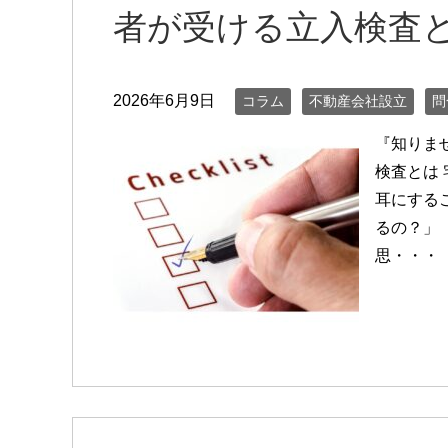
者が受ける立入検査
2026年6月9日
コラム
不動産会社設立
問
『知りま
検査とは
耳にする
るの？」
思・・・