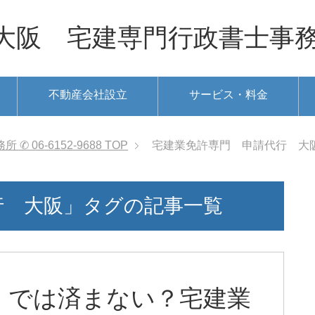
 宅建専門行政書士事務所 ✆ 0
不動産会社設立
サービス・料金
06-6152-9688
TOP
宅建業免許専門 申請代行 大
行 大阪」タグの記事一覧
』では済まない？宅建業