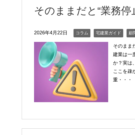
そのままだと“業務停
2026年4月22日
コラム
宅建業ガイド
顧
そのまま
建業は一
か？実は
ここを疎
重・・・