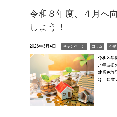
令和８年度、４月へ
しよう！
2026年3月4日
キャンペーン
コラム
不動
令和８年
よ年度初
建業免許
ℚ 宅建