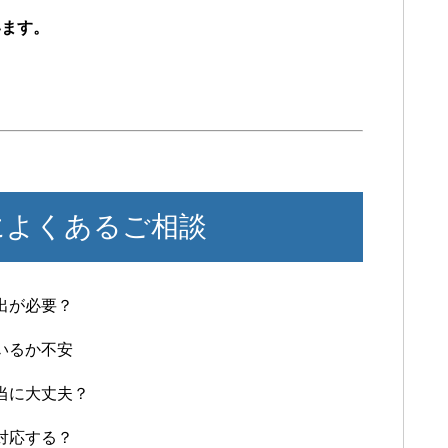
います。
。
によくあるご相談
出が必要？
いるか不安
当に大丈夫？
対応する？