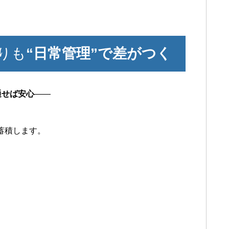
りも
“日常管理”で差がつく
通せば安心
――
で蓄積します。