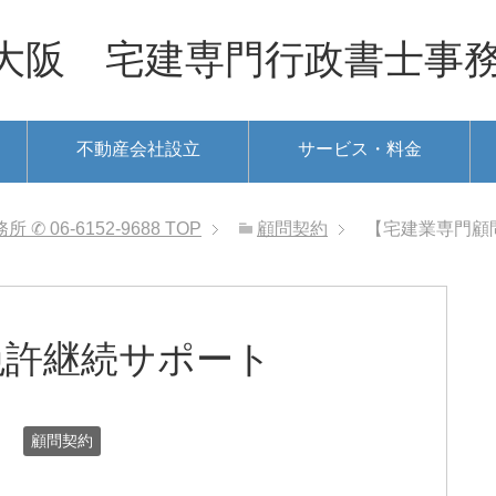
 宅建専門行政書士事務所 ✆ 0
不動産会社設立
サービス・料金
06-6152-9688
TOP
顧問契約
【宅建業専門顧
免許継続サポート
日
顧問契約